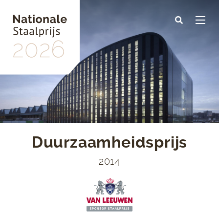
Skip
to
main
content
Duurzaamheidsprijs
2014