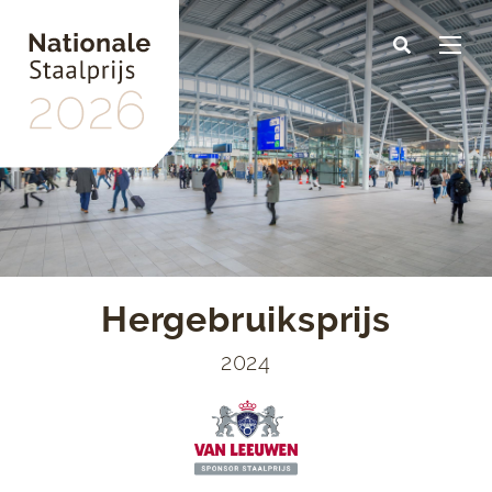
Skip
to
main
content
Hergebruiksprijs
2024