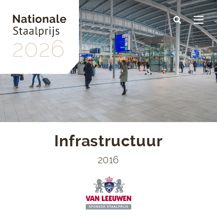
Skip
to
main
content
Infrastructuur
2016