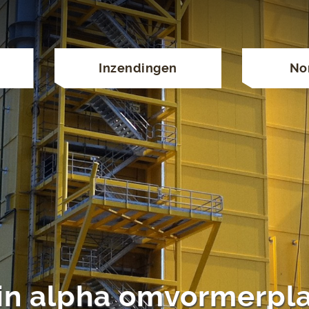
Inzendingen
No
n alpha omvormerpl