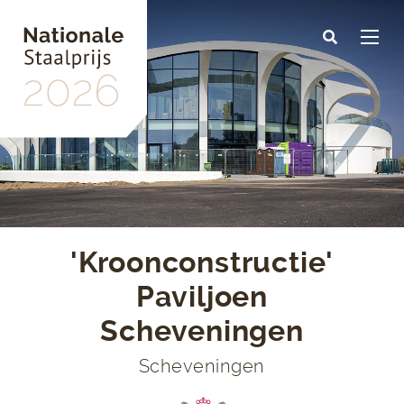
Skip
to
main
content
'Kroonconstructie'
Paviljoen
Scheveningen
Scheveningen