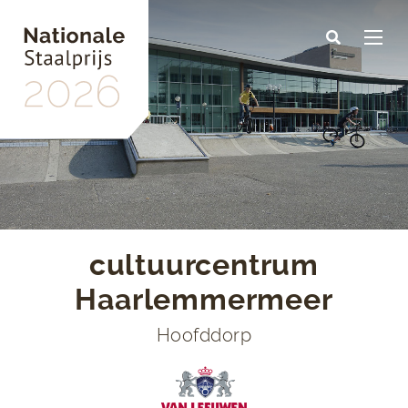
Skip
to
main
content
cultuurcentrum
Haarlemmermeer
Hoofddorp