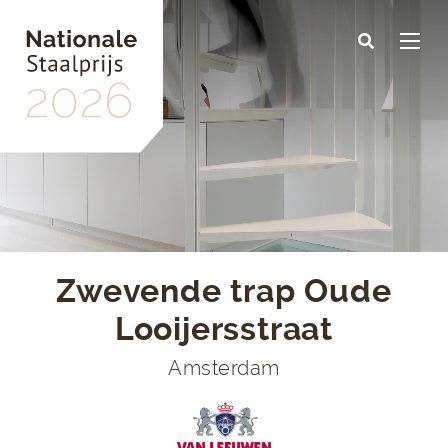
Skip
to
main
content
Zwevende trap Oude
Looijersstraat
Amsterdam