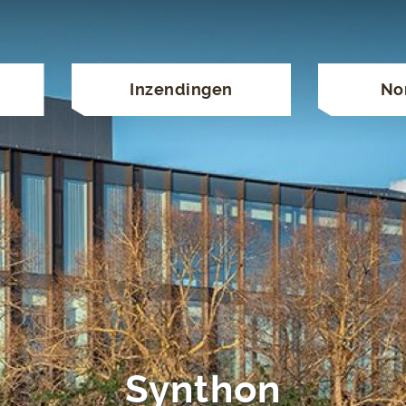
Inzendingen
No
Synthon