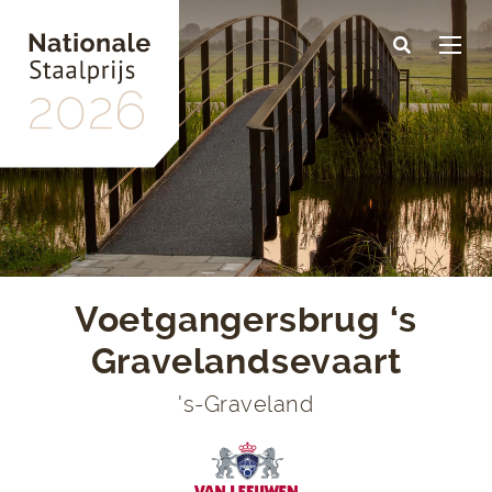
Skip
to
main
content
Voetgangersbrug ‘s
Gravelandsevaart
's-Graveland