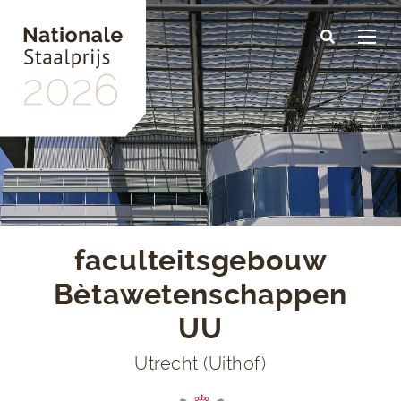
Skip
to
main
content
faculteitsgebouw
Bètawetenschappen
UU
Utrecht (Uithof)