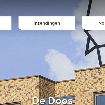
Inzendingen
No
De Doos