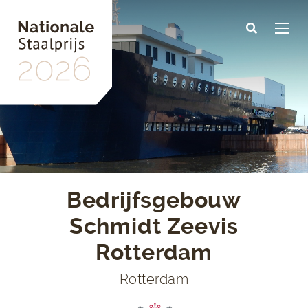
Skip
to
main
content
Bedrijfsgebouw
Schmidt Zeevis
Rotterdam
Rotterdam