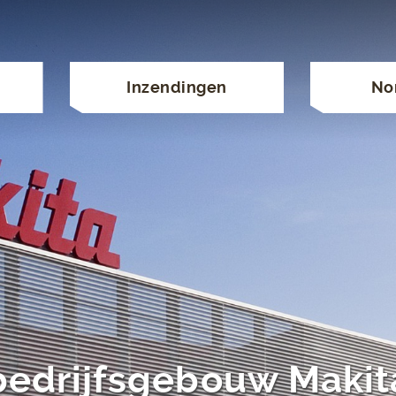
Inzendingen
No
bedrijfsgebouw Makit