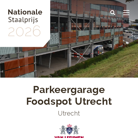
Skip
to
main
content
Parkeergarage
Foodspot Utrecht
Utrecht