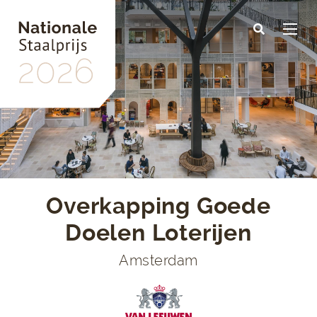
Skip
to
main
content
Overkapping Goede
Doelen Loterijen
Amsterdam