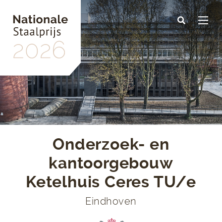
Skip
to
main
content
Onderzoek- en
kantoorgebouw
Ketelhuis Ceres TU/e
Eindhoven