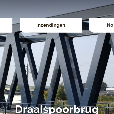
Inzendingen
No
Draaispoorbrug