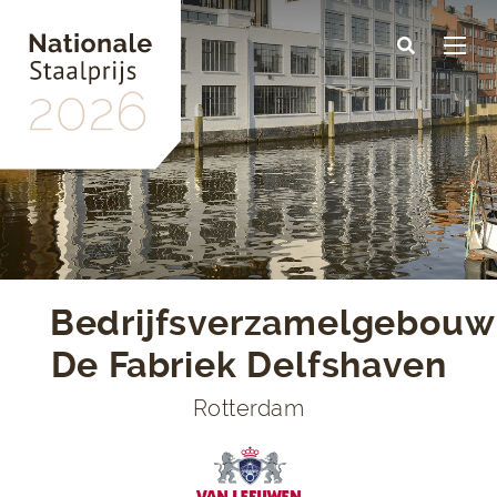
Skip
to
main
content
Bedrijfsverzamelgebouw
De Fabriek Delfshaven
Rotterdam