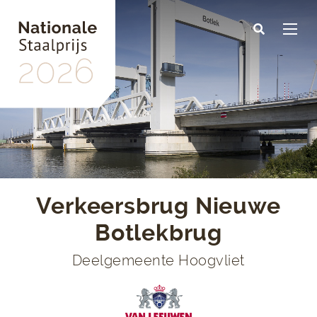
Skip
to
main
content
Verkeersbrug Nieuwe
Botlekbrug
Deelgemeente Hoogvliet