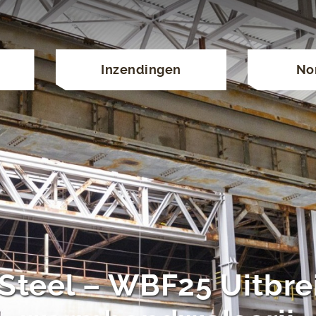
Inzendingen
No
 Steel – WBF25 Uitbre