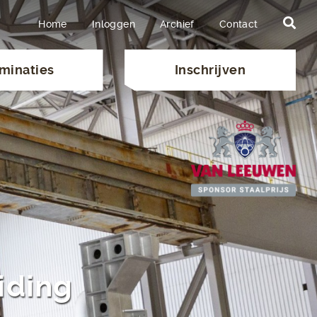
Home
Inloggen
Archief
Contact
minaties
Inschrijven
iding