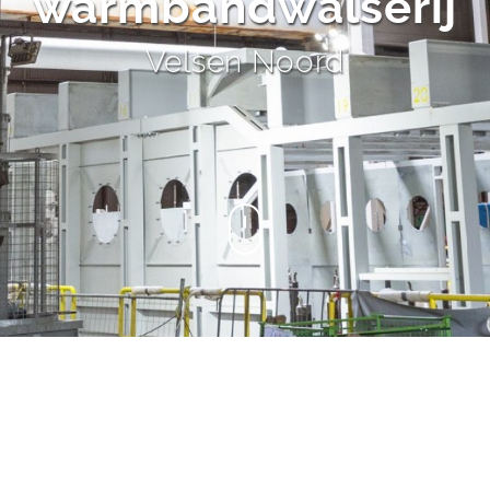
warmbandwalserij
Velsen Noord