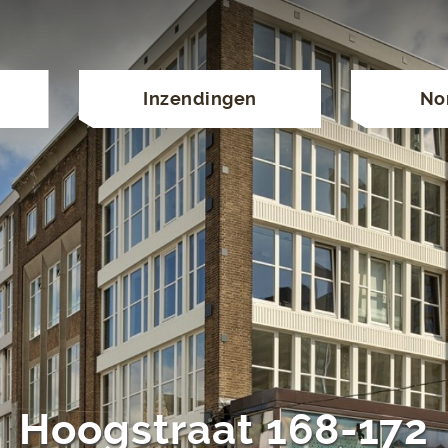
Inzendingen
No
Hoogstraat 168-172