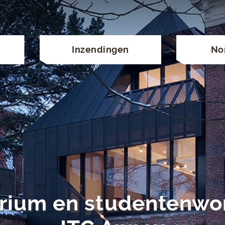
Inzendingen
No
orium en studentenwo